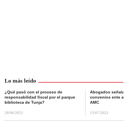
Lo más leído
¿Qué pasó con el proceso de
Abogados señalan 
responsabilidad fiscal por el parque
convenios ente alc
biblioteca de Tunja?
AMC
29/08/2023
13/07/2023