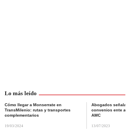
Lo más leído
Cómo llegar a Monserrate en
Abogados señalan 
TransMilenio: rutas y transportes
convenios ente alc
complementarios
AMC
19/03/2024
13/07/2023