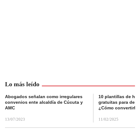
Lo más leído
Abogados señalan como irregulares
10 plantillas de hoj
convenios ente alcaldía de Cúcuta y
gratuitas para des
AMC
¿Cómo convertirla
13/07/2023
11/02/2025