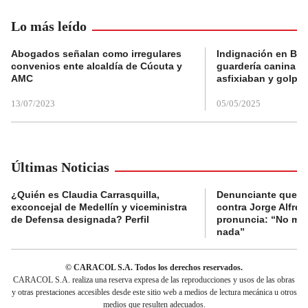
Lo más leído
Abogados señalan como irregulares
Indignación en Bog
convenios ente alcaldía de Cúcuta y
guardería canina e
AMC
asfixiaban y golpe
13/07/2023
05/05/2025
Últimas Noticias
¿Quién es Claudia Carrasquilla,
Denunciante que s
exconcejal de Medellín y viceministra
contra Jorge Alfred
de Defensa designada? Perfil
pronuncia: “No me 
nada”
© CARACOL S.A. Todos los derechos reservados.
CARACOL S.A. realiza una reserva expresa de las reproducciones y usos de las obras
y otras prestaciones accesibles desde este sitio web a medios de lectura mecánica u otros
medios que resulten adecuados.