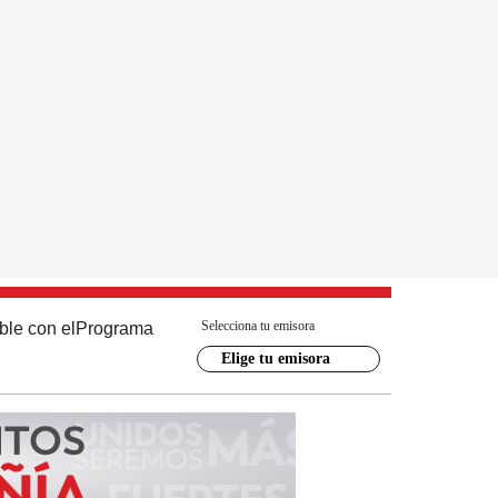
Selecciona tu emisora
ble con el
Programa
Elige tu emisora