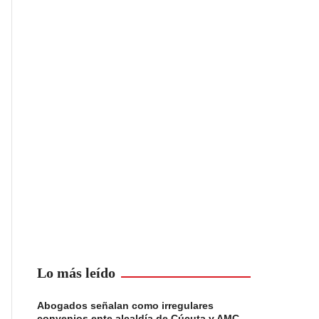
Lo más leído
Abogados señalan como irregulares
convenios ente alcaldía de Cúcuta y AMC