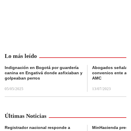
Lo más leído
Indignación en Bogotá por guardería
Abogados señalan 
canina en Engativá donde asfixiaban y
convenios ente alc
golpeaban perros
AMC
05/05/2025
13/07/2023
Últimas Noticias
Registrador nacional responde a
MinHacienda presen