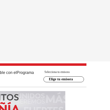
Selecciona tu emisora
ble con el
Programa
Elige tu emisora