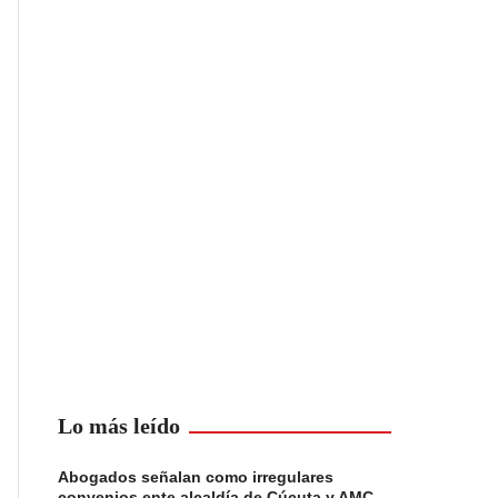
Lo más leído
Abogados señalan como irregulares
convenios ente alcaldía de Cúcuta y AMC