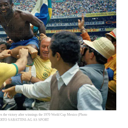
es the victory after winnings the 1970 World Cup Mexico (Photo
RTO SABATTINI-AG AS SPORT