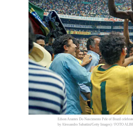
Edson Arantes Do Nascimento Pele of Brazil celebrat
by Alessandro Sabattini/Getty Images)
/
FOTO ALBE