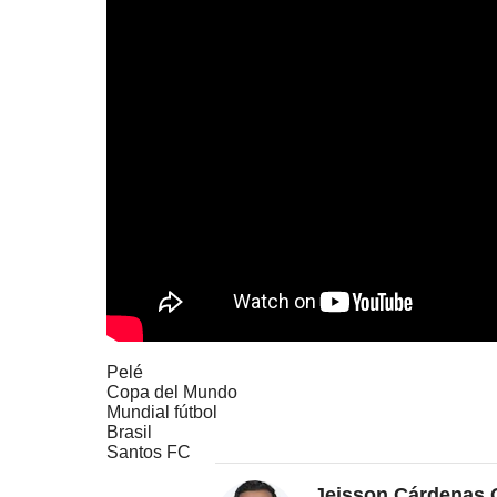
Pelé
Copa del Mundo
Mundial fútbol
Brasil
Santos FC
Jeisson Cárdenas 