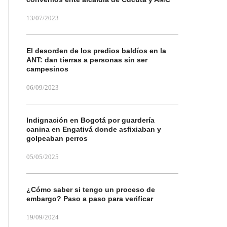
13/07/2023
El desorden de los predios baldíos en la
ANT: dan tierras a personas sin ser
campesinos
06/09/2023
Indignación en Bogotá por guardería
canina en Engativá donde asfixiaban y
golpeaban perros
05/05/2025
¿Cómo saber si tengo un proceso de
embargo? Paso a paso para verificar
19/09/2024