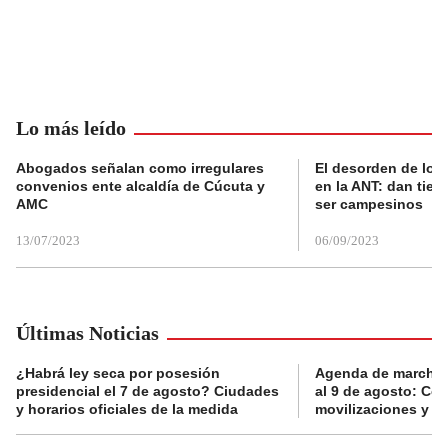
Lo más leído
Abogados señalan como irregulares
El desorden de los
convenios ente alcaldía de Cúcuta y
en la ANT: dan tier
AMC
ser campesinos
13/07/2023
06/09/2023
Últimas Noticias
¿Habrá ley seca por posesión
Agenda de marchas
presidencial el 7 de agosto? Ciudades
al 9 de agosto: Co
y horarios oficiales de la medida
movilizaciones y a