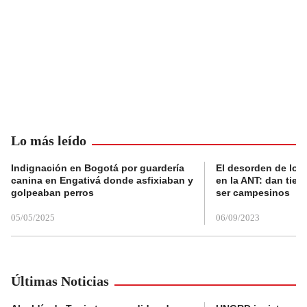
Lo más leído
Indignación en Bogotá por guardería
El desorden de los
canina en Engativá donde asfixiaban y
en la ANT: dan tier
golpeaban perros
ser campesinos
05/05/2025
06/09/2023
Últimas Noticias