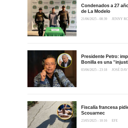
Condenados a 27 años 
de La Modelo
21/06/2025 - 08:39
JENNY R
Presidente Petro: im
Bonilla es una “injust
03/06/2025 - 23:18
JOSÉ DAV
Fiscalía francesa pid
Scouarnec
23/05/2025 - 10:16
EFE