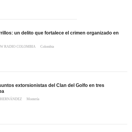
illos: un delito que fortalece el crimen organizado en
 W RADIO COLOMBIA
Colombia
untos extorsionistas del Clan del Golfo en tres
ba
 HERNÁNDEZ
Montería