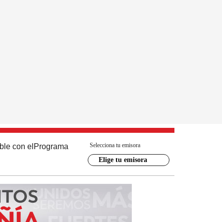
Selecciona tu emisora
ble con el
Programa
Elige tu emisora