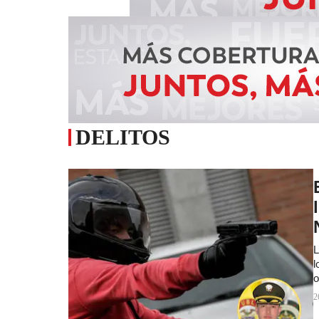
DELITOS
L
l
o
2