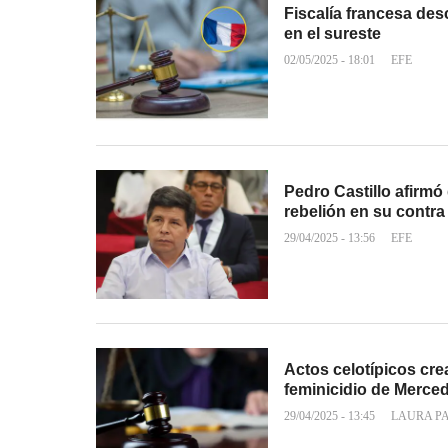
Fiscalía francesa des
en el sureste
02/05/2025 - 18:01
EFE
Pedro Castillo afirmó 
rebelión en su contra
29/04/2025 - 13:56
EFE
Actos celotípicos cre
feminicidio de Merc
29/04/2025 - 13:45
LAURA P