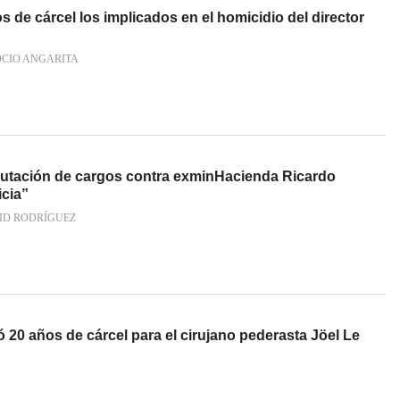
de cárcel los implicados en el homicidio del director
OCIO ANGARITA
putación de cargos contra exminHacienda Ricardo
icia”
ID RODRÍGUEZ
ió 20 años de cárcel para el cirujano pederasta Jöel Le