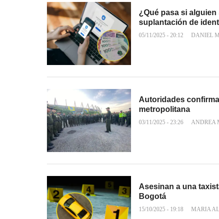
¿Qué pasa si alguien 
suplantación de iden
05/11/2025 - 20:12
DANIEL 
Autoridades confirmar
metropolitana
03/11/2025 - 23:26
ANDREA 
Asesinan a una taxist
Bogotá
15/10/2025 - 19:18
MARIA A