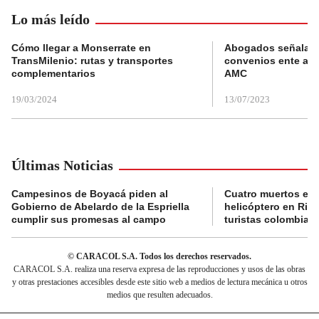
Lo más leído
Cómo llegar a Monserrate en
Abogados señalan 
TransMilenio: rutas y transportes
convenios ente alc
complementarios
AMC
19/03/2024
13/07/2023
Últimas Noticias
Campesinos de Boyacá piden al
Cuatro muertos en 
Gobierno de Abelardo de la Espriella
helicóptero en Rio,
cumplir sus promesas al campo
turistas colombian
© CARACOL S.A. Todos los derechos reservados.
CARACOL S.A. realiza una reserva expresa de las reproducciones y usos de las obras
y otras prestaciones accesibles desde este sitio web a medios de lectura mecánica u otros
medios que resulten adecuados.