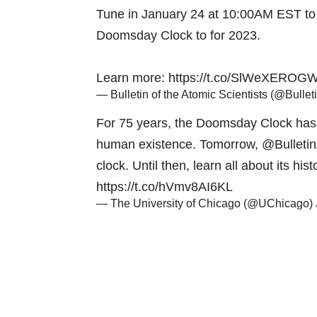
Tune in January 24 at 10:00AM EST to h
Doomsday Clock to for 2023.
Learn more:
https://t.co/SlWeXEROG
— Bulletin of the Atomic Scientists (@Bulle
For 75 years, the Doomsday Clock has s
human existence. Tomorrow,
@Bulleti
clock. Until then, learn all about its his
https://t.co/hVmv8AI6KL
— The University of Chicago (@UChicago)