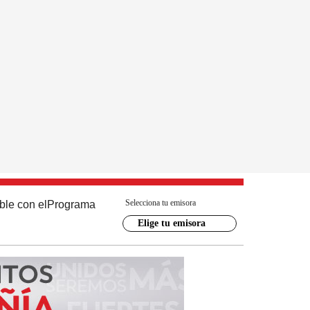
Selecciona tu emisora
ble con el
Programa
Elige tu emisora