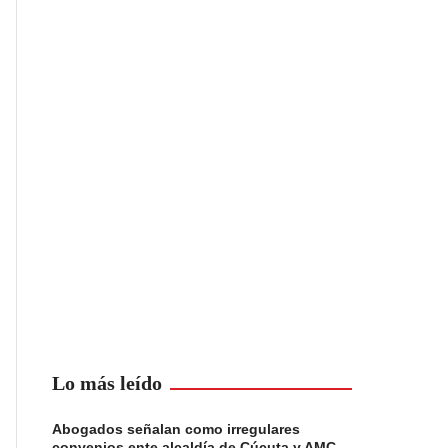
Lo más leído
Abogados señalan como irregulares
convenios ente alcaldía de Cúcuta y AMC