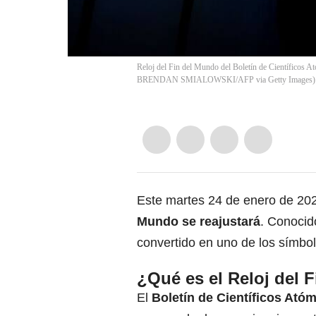
Reloj del Fin del Mundo del Boletín de Científicos A
BRENDAN SMIALOWSKI/AFP via Getty Images)
Este martes 24 de enero de 2
Mundo se reajustará
. Conocido
convertido en uno de los símbo
¿Qué es el Reloj del 
El
Boletín de Científicos Ató