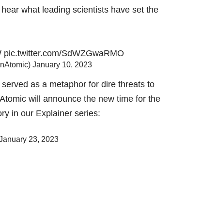
ear what leading scientists have set the
W
pic.twitter.com/SdWZGwaRMO
tinAtomic)
January 10, 2023
erved as a metaphor for dire threats to
nAtomic
will announce the new time for the
tory in our Explainer series:
January 23, 2023