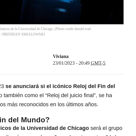
tómicos de la Universidad de Chicago. (Photo credit should read
/
BRENDAN SMIALOWSKI
Viviana
23/01/2023 - 20:49
GMT-5
023
se anunciará si el icónico Reloj del Fin del
 también como el “Reloj del juicio final”, se ha
los más reconocidos en los últimos años.
Fin del Mundo?
micos de la Universidad de Chicago
será el grupo