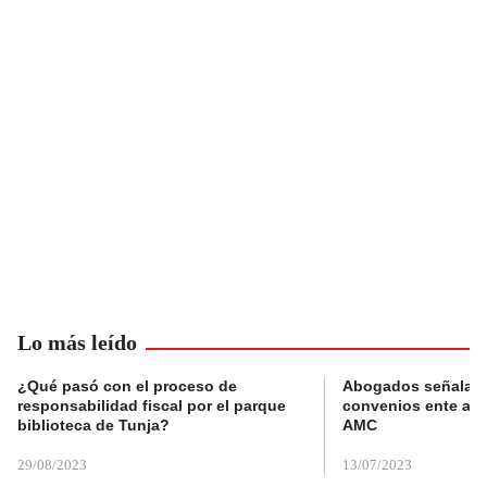
Lo más leído
¿Qué pasó con el proceso de
Abogados señalan 
responsabilidad fiscal por el parque
convenios ente alc
biblioteca de Tunja?
AMC
29/08/2023
13/07/2023