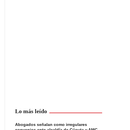
Lo más leído
Abogados señalan como irregulares
convenios ente alcaldía de Cúcuta y AMC