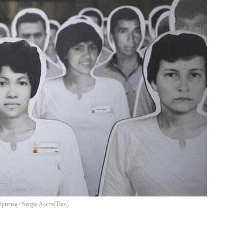
lprensa / Sergio Acero
(
Thot
)