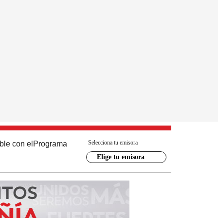
Selecciona tu emisora
ble con el
Programa
Elige tu emisora