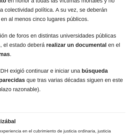
nto
en honor a todas las víctimas mortales y no
 colectividad política. A su vez, se deberán
 en al menos cinco lugares públicos.
ión de foros en distintas universidades públicas
s, el estado deberá
realizar un documental
en el
imas
.
 IDH exigió continuar e iniciar una
búsqueda
aparecidas
que tras varias décadas siguen en este
plazo razonable).
tizábal
periencia en el cubrimiento de justicia ordinaria, justicia