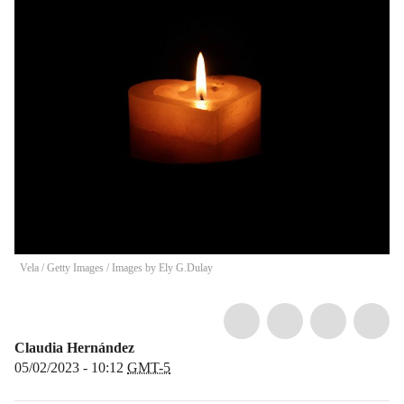
Vela / Getty Images
/
Images by Ely G.Dulay
Claudia Hernández
05/02/2023 - 10:12
GMT-5