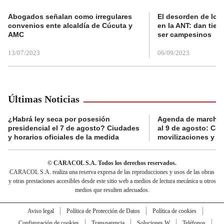
Abogados señalan como irregulares
El desorden de los
convenios ente alcaldía de Cúcuta y
en la ANT: dan tier
AMC
ser campesinos
13/07/2023
06/09/2023
Últimas Noticias
¿Habrá ley seca por posesión
Agenda de marchas
presidencial el 7 de agosto? Ciudades
al 9 de agosto: Co
y horarios oficiales de la medida
movilizaciones y a
© CARACOL S.A. Todos los derechos reservados.
CARACOL S.A. realiza una reserva expresa de las reproducciones y usos de las obras
y otras prestaciones accesibles desde este sitio web a medios de lectura mecánica u otros
medios que resulten adecuados.
Aviso legal
Política de Protección de Datos
Política de cookies
Configuración de cookies
Transparencia
Soluciones W
Teléfonos