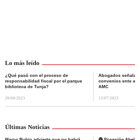
Lo más leído
¿Qué pasó con el proceso de
Abogados señalan 
responsabilidad fiscal por el parque
convenios ente alc
biblioteca de Tunja?
AMC
29/08/2023
13/07/2023
Últimas Noticias
Marco Rubio advierte que no habrá
🔴 Posesión Abelard