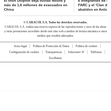
El tifón Dolphin deja lluvias récord y
6 integrantes de di
más de 1,6 millones de evacuados en
FARC y el ‘Clan del
China
abatidos en Antioq
© CARACOL S.A. Todos los derechos reservados.
CARACOL S.A. realiza una reserva expresa de las reproducciones y usos de las obras
y otras prestaciones accesibles desde este sitio web a medios de lectura mecánica u otros
medios que resulten adecuados.
Aviso legal
Política de Protección de Datos
Política de cookies
Configuración de cookies
Transparencia
Soluciones W
Teléfonos
Escríbanos