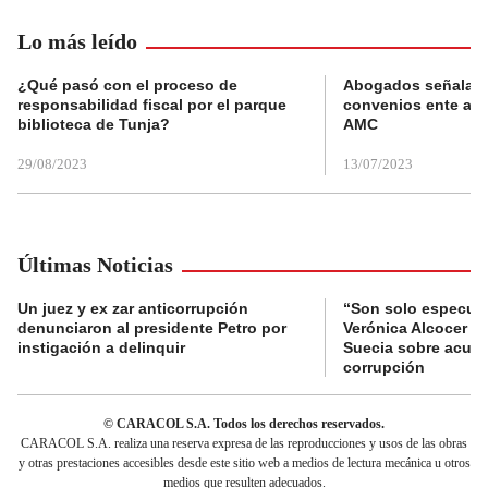
Lo más leído
¿Qué pasó con el proceso de
Abogados señalan 
responsabilidad fiscal por el parque
convenios ente alc
biblioteca de Tunja?
AMC
29/08/2023
13/07/2023
Últimas Noticias
Un juez y ex zar anticorrupción
“Son solo especula
denunciaron al presidente Petro por
Verónica Alcocer a 
instigación a delinquir
Suecia sobre acus
corrupción
© CARACOL S.A. Todos los derechos reservados.
CARACOL S.A. realiza una reserva expresa de las reproducciones y usos de las obras
y otras prestaciones accesibles desde este sitio web a medios de lectura mecánica u otros
medios que resulten adecuados.