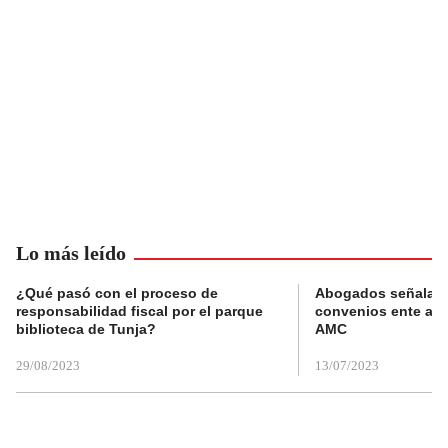
Lo más leído
¿Qué pasó con el proceso de
Abogados señalan 
responsabilidad fiscal por el parque
convenios ente alc
biblioteca de Tunja?
AMC
29/08/2023
13/07/2023