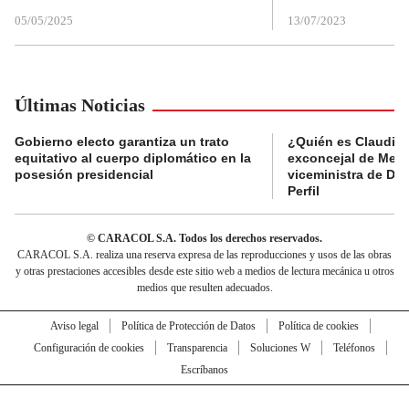
05/05/2025
13/07/2023
Últimas Noticias
Gobierno electo garantiza un trato
¿Quién es Claudia C
equitativo al cuerpo diplomático en la
exconcejal de Mede
posesión presidencial
viceministra de De
Perfil
© CARACOL S.A. Todos los derechos reservados.
CARACOL S.A. realiza una reserva expresa de las reproducciones y usos de las obras
y otras prestaciones accesibles desde este sitio web a medios de lectura mecánica u otros
medios que resulten adecuados.
Aviso legal
Política de Protección de Datos
Política de cookies
Configuración de cookies
Transparencia
Soluciones W
Teléfonos
Escríbanos