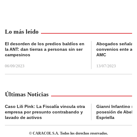
Lo más leído
El desorden de los predios baldíos en
Abogados señalan 
la ANT: dan tierras a personas sin ser
convenios ente alc
campesinos
AMC
06/09/2023
13/07/2023
Últimas Noticias
Caso Lili Pink: La Fiscalía vincula otra
Gianni Infantino no 
empresa por presunto contrabando y
posesión de Abelar
lavado de activos
Espriella
© CARACOL S.A. Todos los derechos reservados.