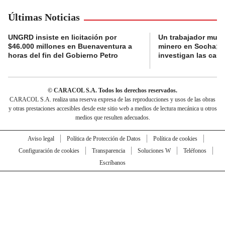
Últimas Noticias
UNGRD insiste en licitación por
Un trabajador muri
$46.000 millones en Buenaventura a
minero en Socha; a
horas del fin del Gobierno Petro
investigan las cau
© CARACOL S.A. Todos los derechos reservados.
CARACOL S.A. realiza una reserva expresa de las reproducciones y usos de las obras
y otras prestaciones accesibles desde este sitio web a medios de lectura mecánica u otros
medios que resulten adecuados.
Aviso legal
Política de Protección de Datos
Política de cookies
Configuración de cookies
Transparencia
Soluciones W
Teléfonos
Escríbanos