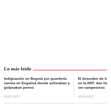
Lo más leído
Indignación en Bogotá por guardería
El desorden de los
canina en Engativá donde asfixiaban y
en la ANT: dan tier
golpeaban perros
ser campesinos
05/05/2025
06/09/2023