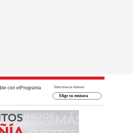
Selecciona tu emisora
ble con el
Programa
Elige tu emisora