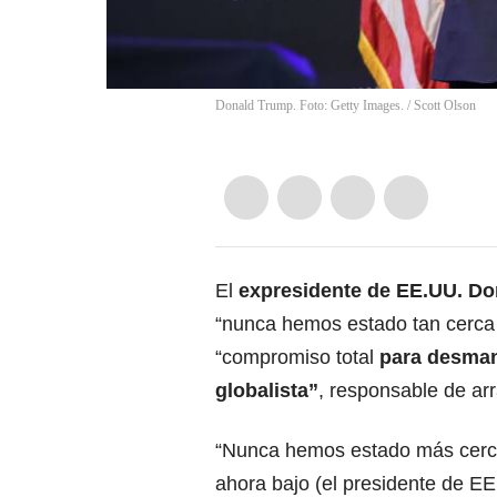
Donald Trump. Foto: Getty Images.
/
Scott Olson
El
expresidente de EE.UU. D
“nunca hemos estado tan cerca 
“compromiso total
para desman
globalista”
, responsable de arr
“Nunca hemos estado más cerca
ahora bajo (el presidente de EE