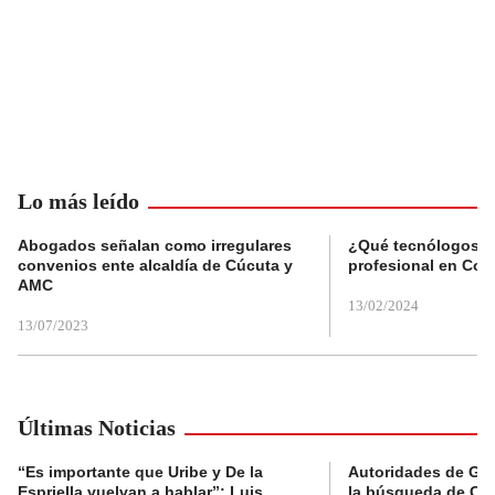
Lo más leído
Abogados señalan como irregulares
¿Qué tecnólogos re
convenios ente alcaldía de Cúcuta y
profesional en Col
AMC
13/02/2024
13/07/2023
Últimas Noticias
“Es importante que Uribe y De la
Autoridades de Gu
Espriella vuelvan a hablar”: Luis
la búsqueda de Cla