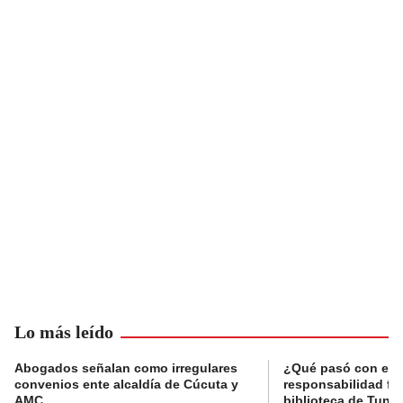
Lo más leído
Abogados señalan como irregulares
¿Qué pasó con el 
convenios ente alcaldía de Cúcuta y
responsabilidad fis
AMC
biblioteca de Tunja