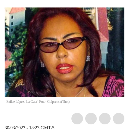
Enilce López, 'La Gata'. Foto: Colprensa
(
Thot
)
30/03/2023 - 18:23
GMT-5