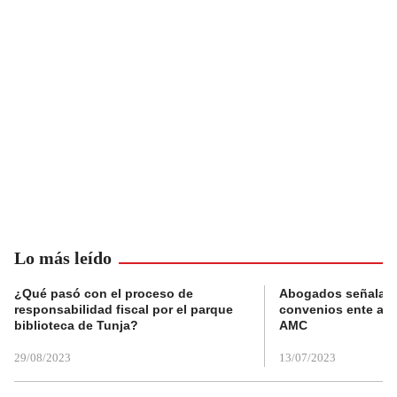
Lo más leído
¿Qué pasó con el proceso de
Abogados señalan 
responsabilidad fiscal por el parque
convenios ente alc
biblioteca de Tunja?
AMC
29/08/2023
13/07/2023