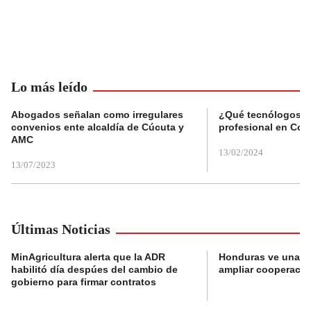
Lo más leído
Abogados señalan como irregulares
¿Qué tecnólogos re
convenios ente alcaldía de Cúcuta y
profesional en Col
AMC
13/02/2024
13/07/2023
Últimas Noticias
MinAgricultura alerta que la ADR
Honduras ve una o
habilitó día despúes del cambio de
ampliar cooperaci
gobierno para firmar contratos