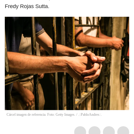
Fredy Rojas Sutta.
Cárcel imagen de referencia. Foto: Getty Images.
/
.::PabloAndres::.