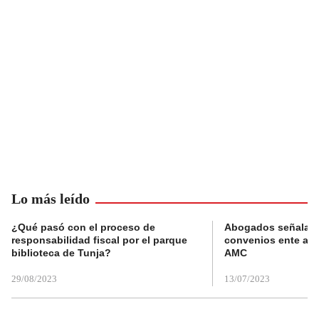
Lo más leído
¿Qué pasó con el proceso de
Abogados señalan 
responsabilidad fiscal por el parque
convenios ente alc
biblioteca de Tunja?
AMC
29/08/2023
13/07/2023