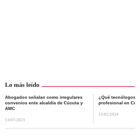
Lo más leído
Abogados señalan como irregulares
¿Qué tecnólogos re
convenios ente alcaldía de Cúcuta y
profesional en Col
AMC
13/02/2024
13/07/2023