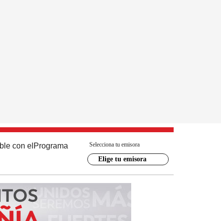
Selecciona tu emisora
ble con el
Programa
Elige tu emisora