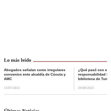
Lo más leído
Abogados señalan como irregulares
¿Qué pasó con el 
convenios ente alcaldía de Cúcuta y
responsabilidad fis
AMC
biblioteca de Tunja
13/07/2023
29/08/2023
Últimas Noticias