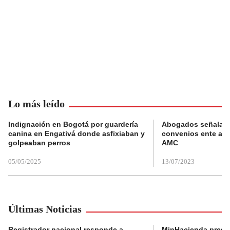
Lo más leído
Indignación en Bogotá por guardería
Abogados señalan 
canina en Engativá donde asfixiaban y
convenios ente alc
golpeaban perros
AMC
05/05/2025
13/07/2023
Últimas Noticias
Registrador nacional responde a
MinHacienda presen