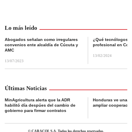
Lo más leído
Abogados señalan como irregulares
¿Qué tecnólogos re
convenios ente alcaldía de Cúcuta y
profesional en Col
AMC
13/02/2024
13/07/2023
Últimas Noticias
MinAgricultura alerta que la ADR
Honduras ve una o
habilitó día despúes del cambio de
ampliar cooperaci
gobierno para firmar contratos
© CARACOL S.A. Todos los derechos reservados.