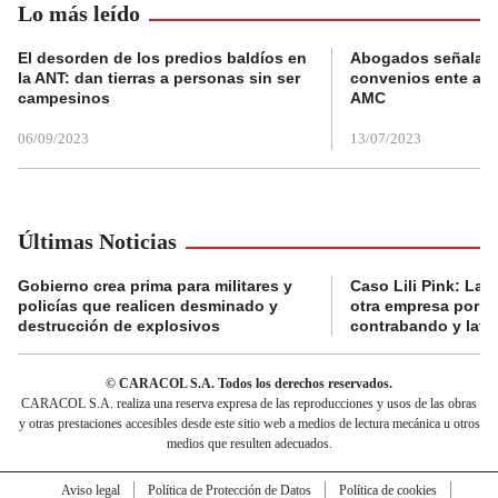
Lo más leído
El desorden de los predios baldíos en
Abogados señalan 
la ANT: dan tierras a personas sin ser
convenios ente alc
campesinos
AMC
06/09/2023
13/07/2023
Últimas Noticias
Gobierno crea prima para militares y
Caso Lili Pink: La F
policías que realicen desminado y
otra empresa por p
destrucción de explosivos
contrabando y lava
© CARACOL S.A. Todos los derechos reservados.
CARACOL S.A. realiza una reserva expresa de las reproducciones y usos de las obras
y otras prestaciones accesibles desde este sitio web a medios de lectura mecánica u otros
medios que resulten adecuados.
Aviso legal
Política de Protección de Datos
Política de cookies