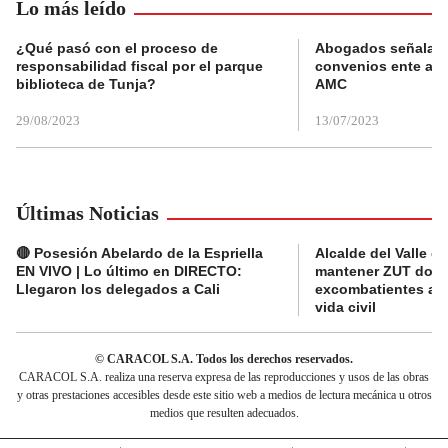
Lo más leído
¿Qué pasó con el proceso de
Abogados señalan 
responsabilidad fiscal por el parque
convenios ente alc
biblioteca de Tunja?
AMC
29/08/2023
13/07/2023
Últimas Noticias
🔴 Posesión Abelardo de la Espriella
Alcalde del Valle 
EN VIVO | Lo último en DIRECTO:
mantener ZUT dond
Llegaron los delegados a Cali
excombatientes ava
vida civil
© CARACOL S.A. Todos los derechos reservados.
CARACOL S.A. realiza una reserva expresa de las reproducciones y usos de las obras
y otras prestaciones accesibles desde este sitio web a medios de lectura mecánica u otros
medios que resulten adecuados.