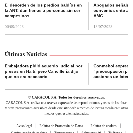
El desorden de los predios baldíos en
Abogados señalan 
la ANT: dan tierras a personas sin ser
convenios ente alc
campesinos
AMC
06/09/2023
13/07/2023
Últimas Noticias
Embajadora pidió acuerdo judicial por
Conmebol expresó
presos en Haití, pero Cancillería dijo
“preocupación por 
que no era necesario
acciones unilateral
© CARACOL S.A. Todos los derechos reservados.
CARACOL S.A. realiza una reserva expresa de las reproducciones y usos de las obras
y otras prestaciones accesibles desde este sitio web a medios de lectura mecánica u otros
medios que resulten adecuados.
Aviso legal
Política de Protección de Datos
Política de cookies
Configuración de cookies
Transparencia
Soluciones W
Teléfonos