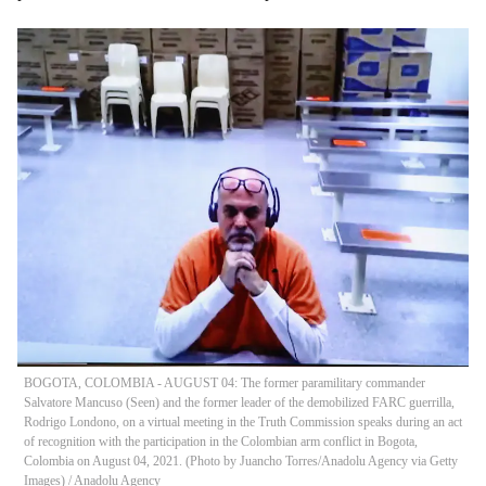
BOGOTA, COLOMBIA - AUGUST 04: The former paramilitary commander
Salvatore Mancuso (Seen) and the former leader of the demobilized FARC guerrilla,
Rodrigo Londono, on a virtual meeting in the Truth Commission speaks during an act
of recognition with the participation in the Colombian arm conflict in Bogota,
Colombia on August 04, 2021. (Photo by Juancho Torres/Anadolu Agency via Getty
Images)
/
Anadolu Agency