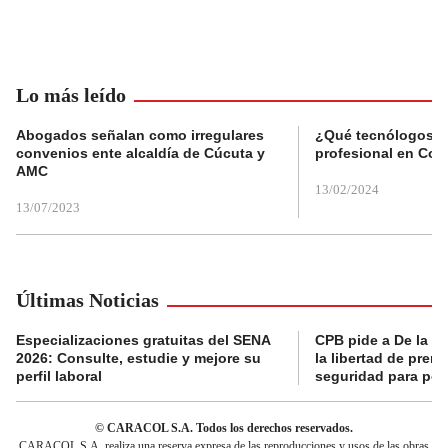
Lo más leído
Abogados señalan como irregulares
¿Qué tecnólogos re
convenios ente alcaldía de Cúcuta y
profesional en Col
AMC
13/02/2024
13/07/2023
Últimas Noticias
Especializaciones gratuitas del SENA
CPB pide a De la Es
2026: Consulte, estudie y mejore su
la libertad de prens
perfil laboral
seguridad para per
© CARACOL S.A. Todos los derechos reservados.
CARACOL S.A. realiza una reserva expresa de las reproducciones y usos de las obras