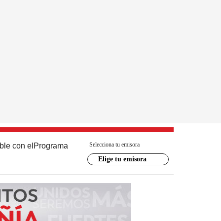
Selecciona tu emisora
ble con el
Programa
Elige tu emisora