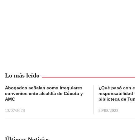
Lo más leído
Abogados señalan como irregulares
¿Qué pasó con el 
convenios ente alcaldía de Cúcuta y
responsabilidad fis
AMC
biblioteca de Tunja
13/07/2023
29/08/2023
Últimas Noticias