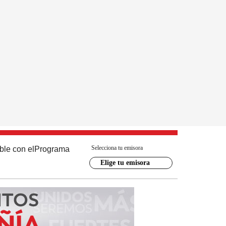
Selecciona tu emisora
ble con el
Programa
Elige tu emisora