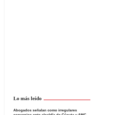
Lo más leído
Abogados señalan como irregulares
convenios ente alcaldía de Cúcuta y AMC