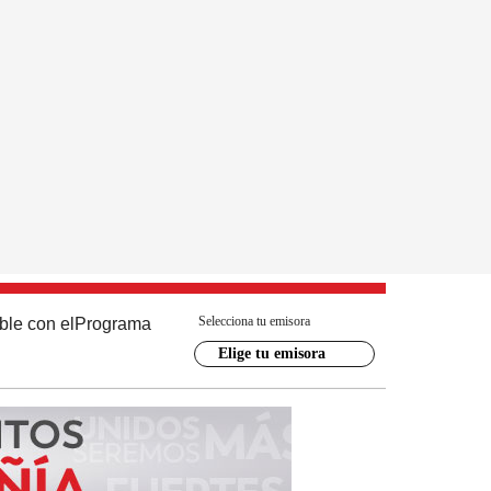
Selecciona tu emisora
ble con el
Programa
Elige tu emisora