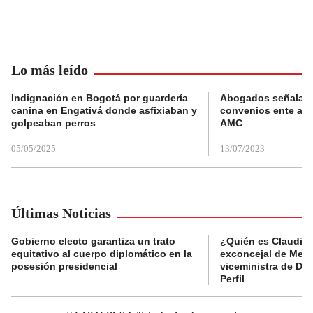
Lo más leído
Indignación en Bogotá por guardería
Abogados señalan 
canina en Engativá donde asfixiaban y
convenios ente alc
golpeaban perros
AMC
05/05/2025
13/07/2023
Últimas Noticias
Gobierno electo garantiza un trato
¿Quién es Claudia C
equitativo al cuerpo diplomático en la
exconcejal de Mede
posesión presidencial
viceministra de De
Perfil