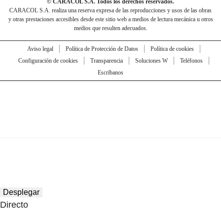
© CARACOL S.A. Todos los derechos reservados.
CARACOL S.A. realiza una reserva expresa de las reproducciones y usos de las obras
y otras prestaciones accesibles desde este sitio web a medios de lectura mecánica u otros
medios que resulten adecuados.
Aviso legal
Política de Protección de Datos
Política de cookies
Configuración de cookies
Transparencia
Soluciones W
Teléfonos
Escríbanos
Desplegar
Directo