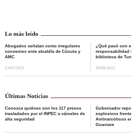
Lo más leído
Abogados señalan como irregulares
¿Qué pasó con el 
convenios ente alcaldía de Cúcuta y
responsabilidad fis
AMC
biblioteca de Tunja
13/07/2023
29/08/2023
Últimas Noticias
Conozca quiénes son los 117 presos
Gobernador reporta
trasladados por el INPEC a cárceles de
explosivos frente 
alta seguridad
Antinarcóticos en 
Guaviare