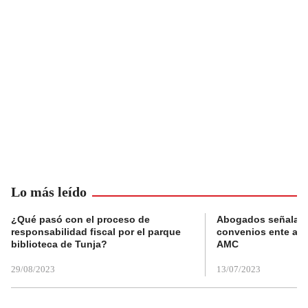
Lo más leído
¿Qué pasó con el proceso de
Abogados señalan 
responsabilidad fiscal por el parque
convenios ente alc
biblioteca de Tunja?
AMC
29/08/2023
13/07/2023