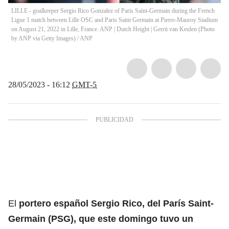
LILLE - goalkeeper Sergio Rico Gonzalez of Paris Saint-Germain during the French
Ligue 1 match between Lille OSC and Paris Saint Germain at Pierre-Mauroy Stadium
on August 21, 2022 in Lille, France. ANP | Dutch Height | Gerrit van Keulen (Photo
by ANP via Getty Images)
/
ANP
28/05/2023 - 16:12
GMT-5
El
portero español Sergio Rico, del París Saint-
Germain (PSG), que este domingo tuvo un