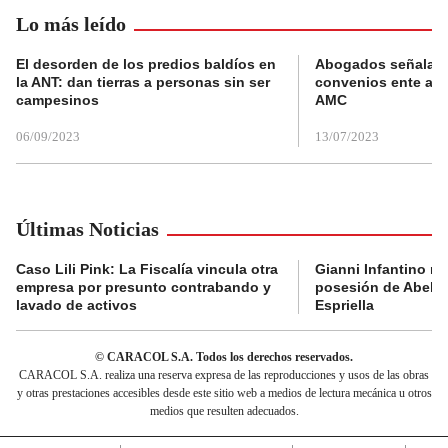
Lo más leído
El desorden de los predios baldíos en
Abogados señalan 
la ANT: dan tierras a personas sin ser
convenios ente alc
campesinos
AMC
06/09/2023
13/07/2023
Últimas Noticias
Caso Lili Pink: La Fiscalía vincula otra
Gianni Infantino no 
empresa por presunto contrabando y
posesión de Abelar
lavado de activos
Espriella
© CARACOL S.A. Todos los derechos reservados.
CARACOL S.A. realiza una reserva expresa de las reproducciones y usos de las obras
y otras prestaciones accesibles desde este sitio web a medios de lectura mecánica u otros
medios que resulten adecuados.