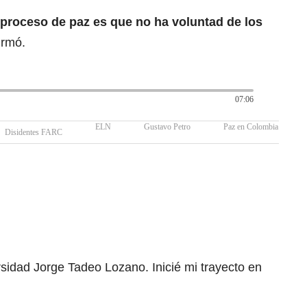
 proceso de paz es que no ha voluntad de los
firmó.
07:06
ELN
Gustavo Petro
Paz en Colombia
Disidentes FARC
rsidad Jorge Tadeo Lozano. Inicié mi trayecto en