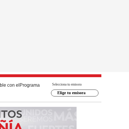
Selecciona tu emisora
ble con el
Programa
Elige tu emisora